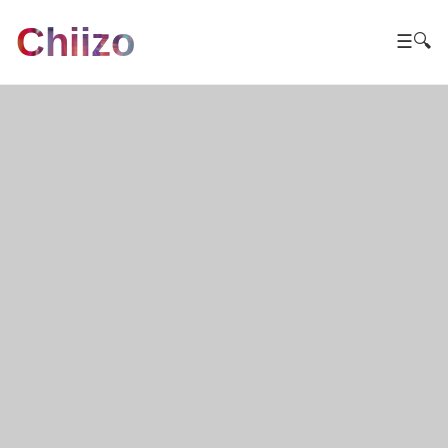
Chiizo
☰
🔍