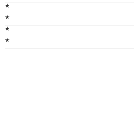
★
★
★
★