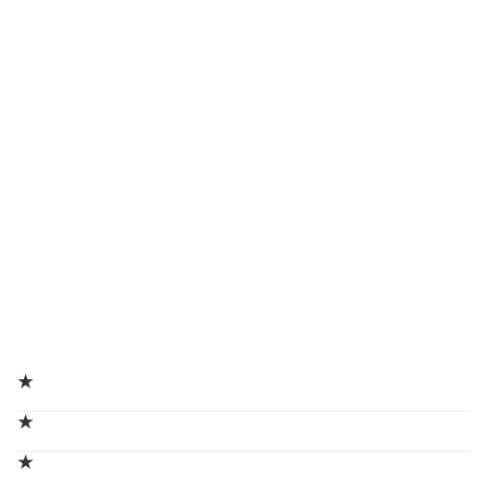
★
★
★