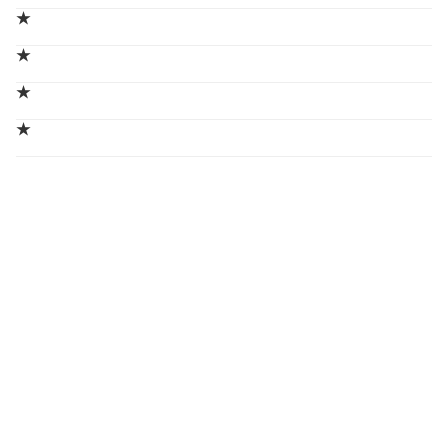
★
★
★
★