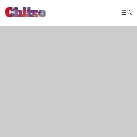
Chiizo
☰
🔍