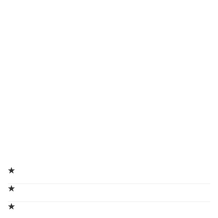
★
★
★