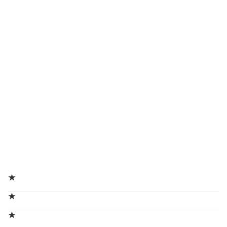
★
★
★