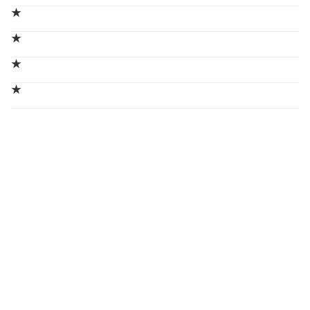
★
★
★
★