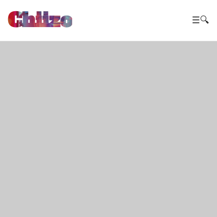
Chiizo
☰
🔍