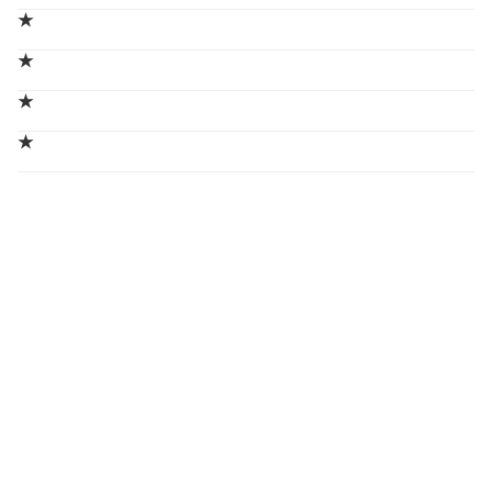
★
★
★
★