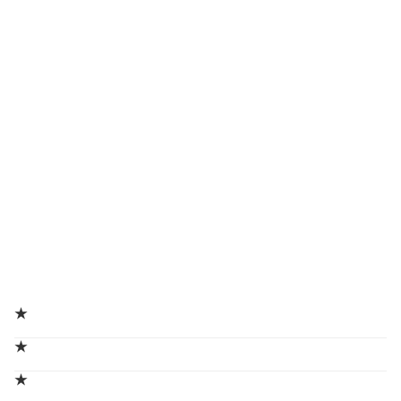
★
★
★