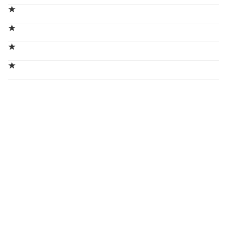
★
★
★
★