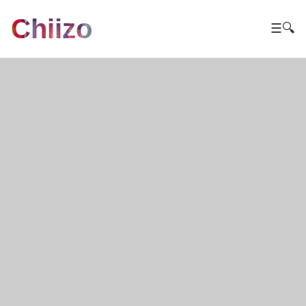
Chiizo
☰
🔍