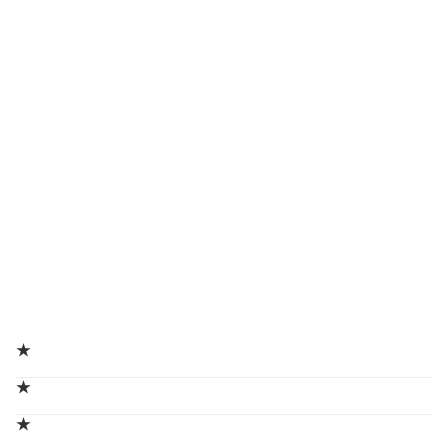
★
★
★