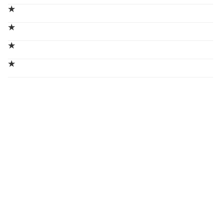
★
★
★
★