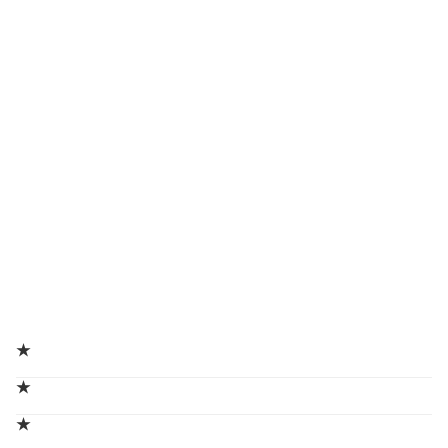
★
★
★