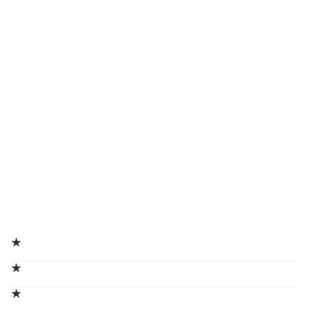
★
★
★