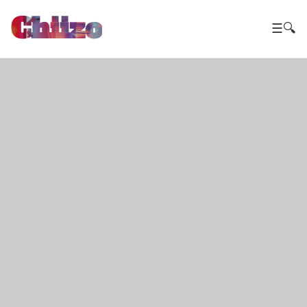
Chiizo
☰
🔍