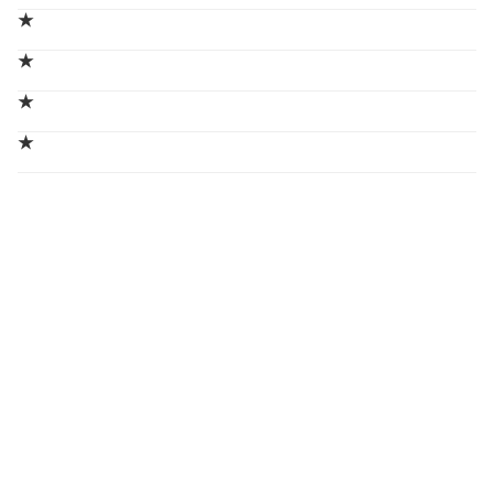
★
★
★
★