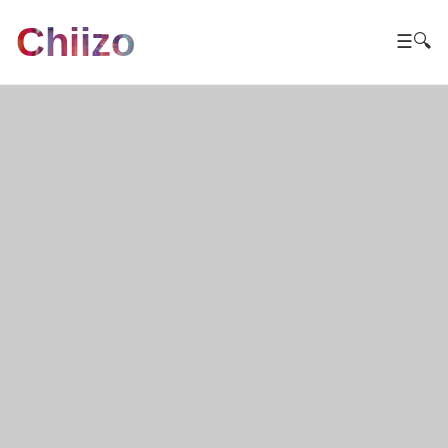
Chiizo
☰
🔍