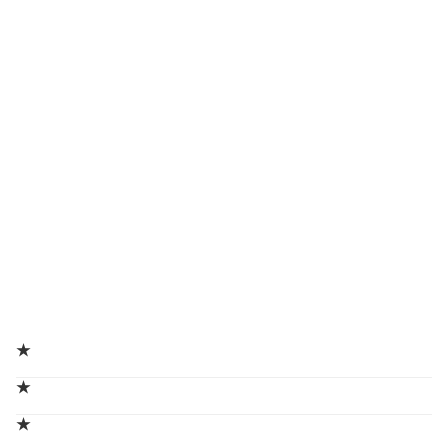
★
★
★