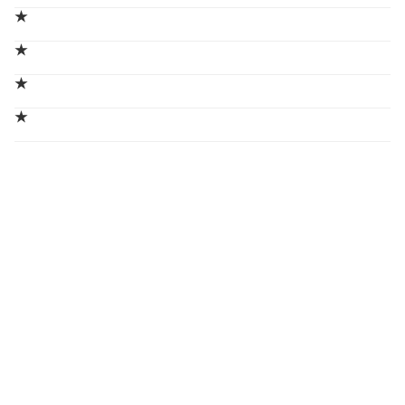
★
★
★
★