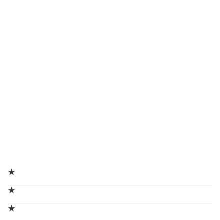
★
★
★