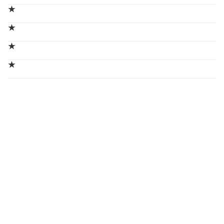
★
★
★
★