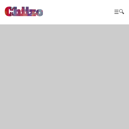
Chiizo
☰
🔍