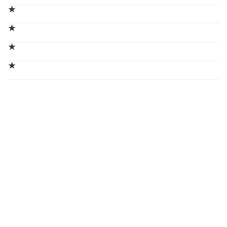
★
★
★
★