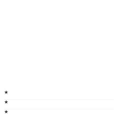
★
★
★