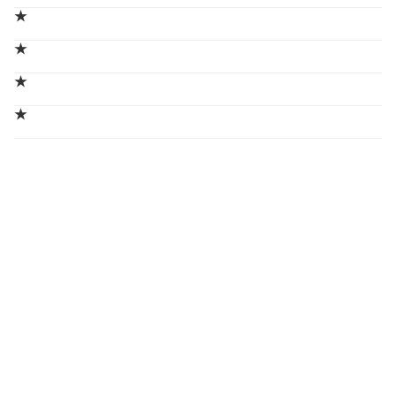
★
★
★
★