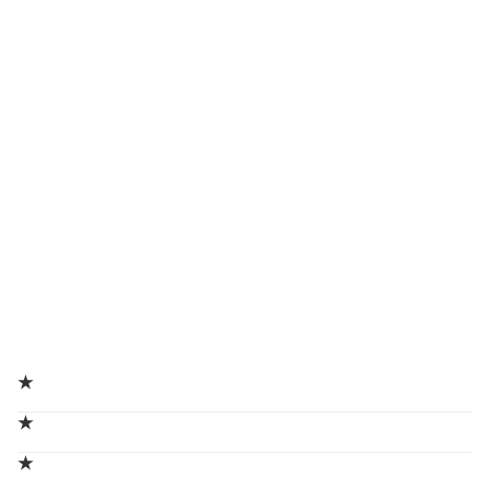
★
★
★