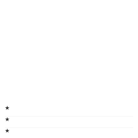
★
★
★