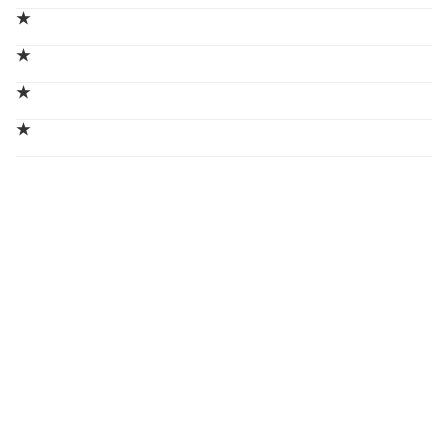
★
★
★
★