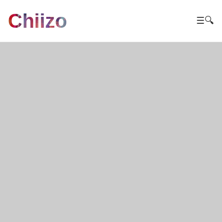
Chiizo
☰
🔍