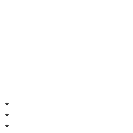
★
★
★