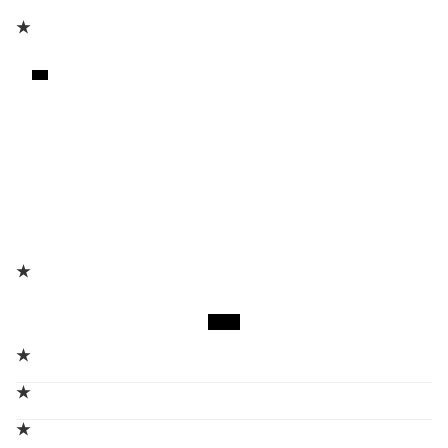
★
★
★
★
★