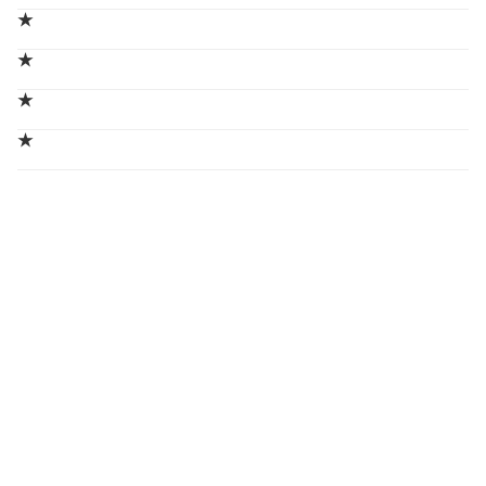
★
★
★
★