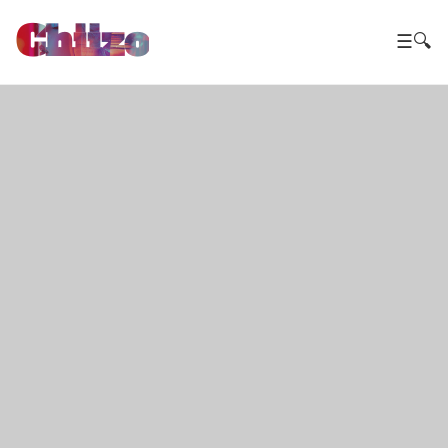
Chiizo
☰
🔍