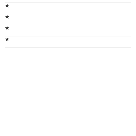
★
★
★
★