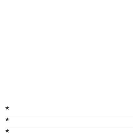
★
★
★