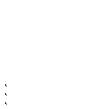
★
★
★