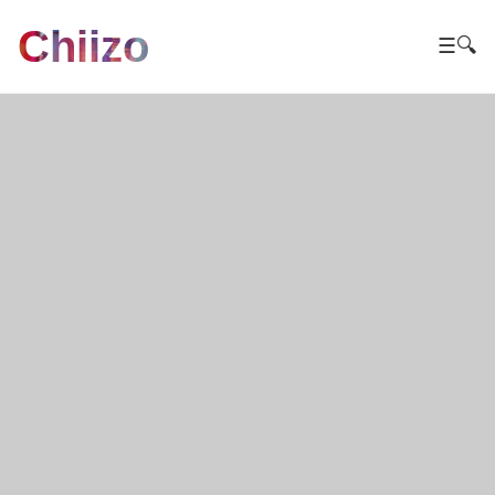
Chiizo
☰
🔍