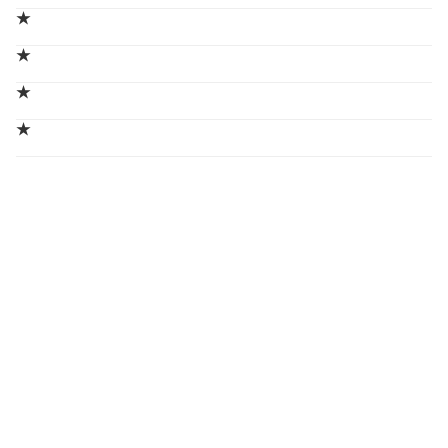
★
★
★
★