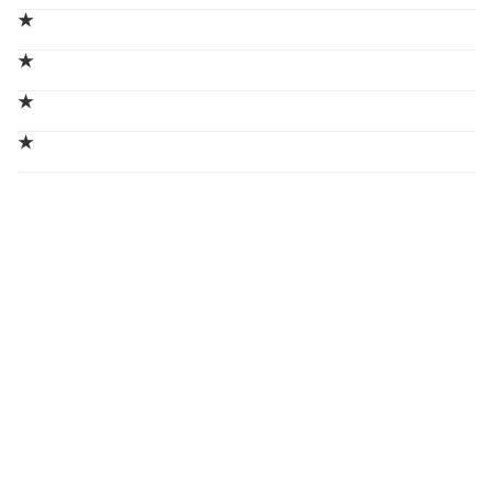
★
★
★
★