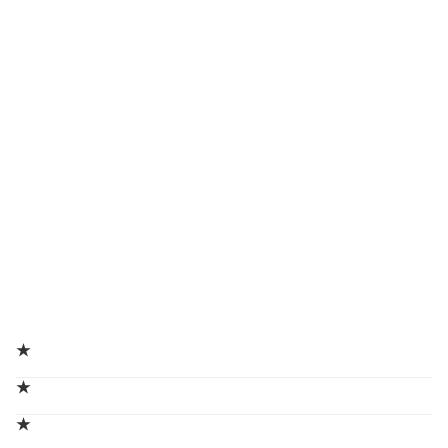
★
★
★