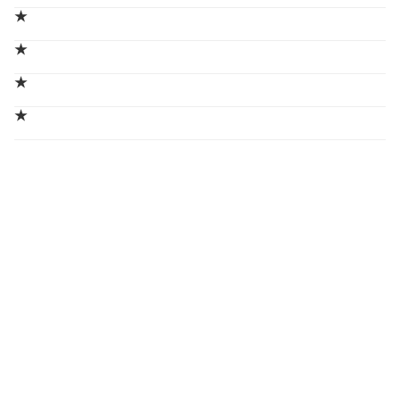
★
★
★
★