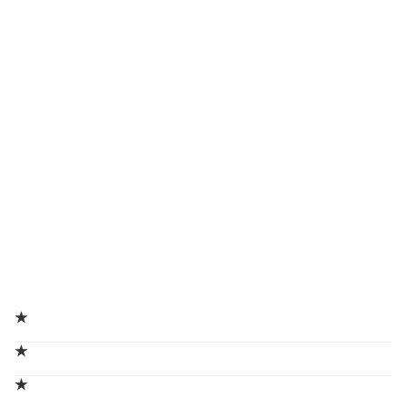
★
★
★