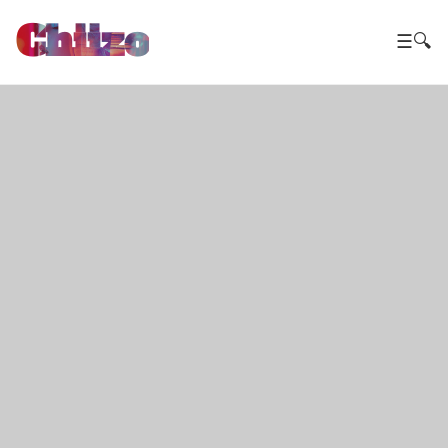
Chiizo
☰
🔍