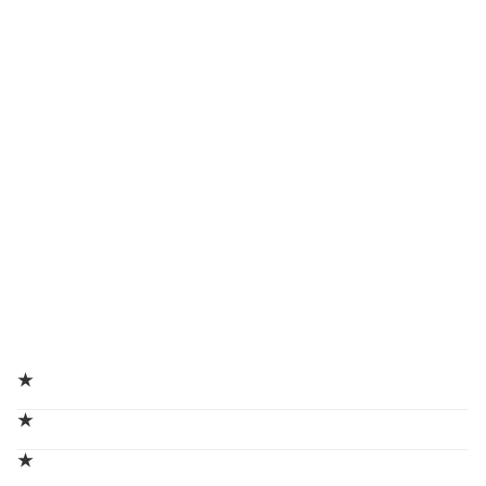
★
★
★