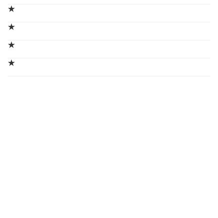
★
★
★
★