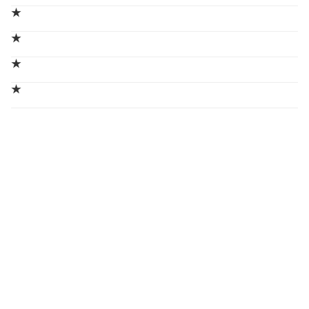
★
★
★
★