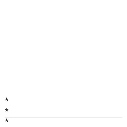
★
★
★