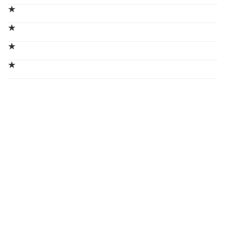
★
★
★
★