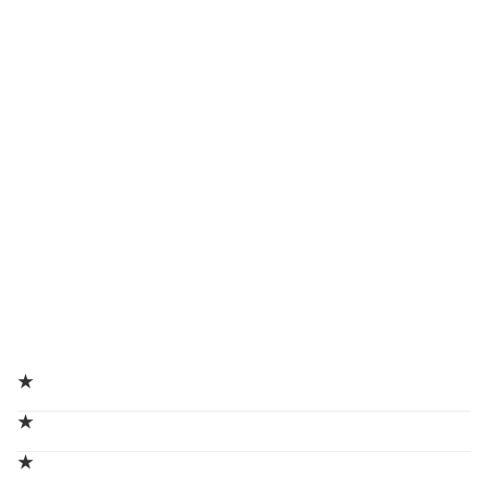
★
★
★