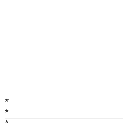
★
★
★