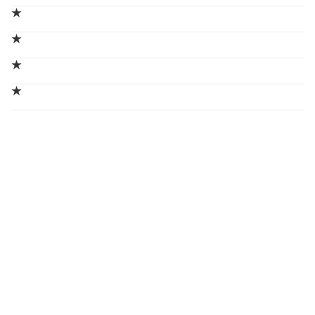
★
★
★
★