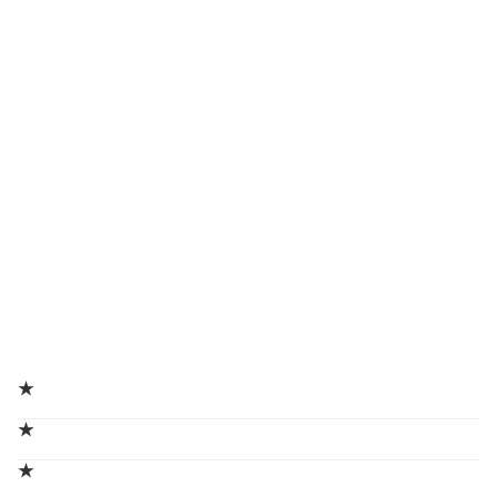
★
★
★