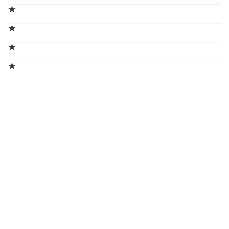
★
★
★
★