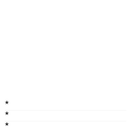
★
★
★