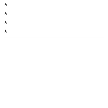
★
★
★
★