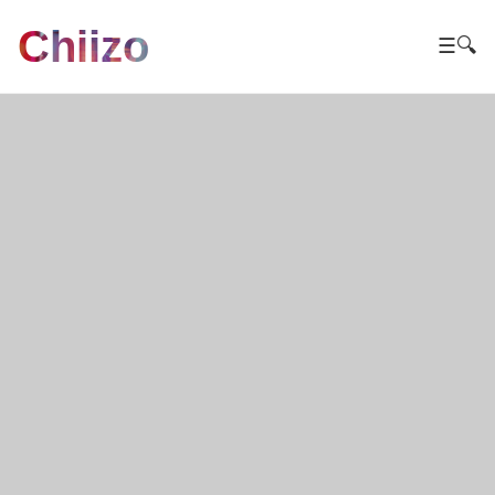
Chiizo
☰
🔍